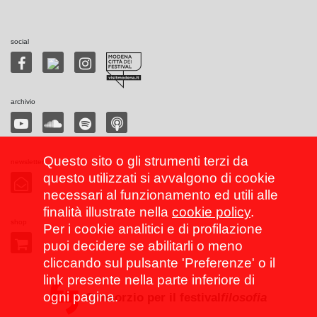
social
archivio
Questo sito o gli strumenti terzi da
newsletter
questo utilizzati si avvalgono di cookie
necessari al funzionamento ed utili alle
finalità illustrate nella
cookie policy
.
shop
Per i cookie analitici e di profilazione
puoi decidere se abilitarli o meno
cliccando sul pulsante 'Preferenze' o il
link presente nella parte inferiore di
ogni pagina.
Consorzio per il festival
filosofia