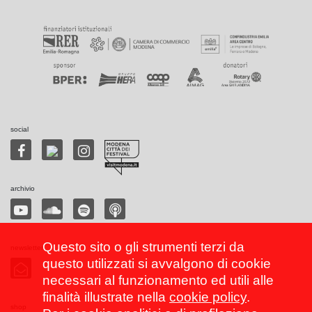
social
archivio
Questo sito o gli strumenti terzi da
newsletter
questo utilizzati si avvalgono di cookie
necessari al funzionamento ed utili alle
finalità illustrate nella
cookie policy
.
shop