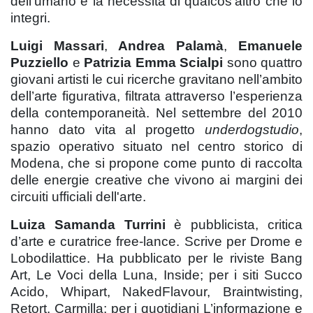
dell’umano e la necessità di qualcos’altro che lo
integri.
Luigi Massari
,
Andrea Palamà
,
Emanuele
Puzziello
e
Patrizia Emma Scialpi
sono quattro
giovani artisti le cui ricerche gravitano nell’ambito
dell’arte figurativa, filtrata attraverso l’esperienza
della contemporaneità. Nel settembre del 2010
hanno dato vita al progetto
underdogstudio
,
spazio operativo situato nel centro storico di
Modena, che si propone come punto di raccolta
delle energie creative che vivono ai margini dei
circuiti ufficiali dell'arte.
Luiza Samanda Turrini
è pubblicista, critica
d’arte e curatrice free-lance. Scrive per Drome e
Lobodilattice. Ha pubblicato per le riviste Bang
Art, Le Voci della Luna, Inside; per i siti Succo
Acido, Whipart, NakedFlavour, Braintwisting,
Retort, Carmilla; per i quotidiani L’informazione e