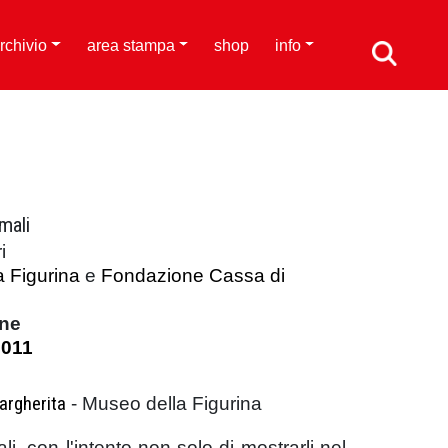
rchivio
area stampa
shop
info
imali
i
 Figurina
e
Fondazione Cassa di
one
2011
argherita
- Museo della Figurina
, con l'intento non solo di mostrarli nel