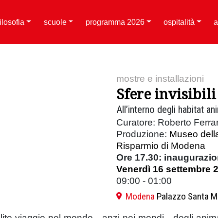
filosofia
scuole
programma 2026
ospitalità
a
mostre e installazioni
Sfere invisibili
All’interno degli habitat an
Curatore: Roberto Ferrar
Produzione:
Museo della
Risparmio di Modena
Ore 17.30: inaugurazi
Venerdì 16 settembre 
09:00 - 01:00
Modena
Palazzo Santa M
ito viaggio nel mondo - anzi nei mondi - degli animali