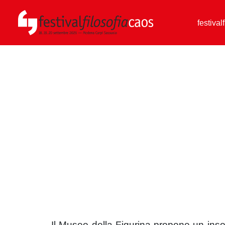
festival
Il Museo della Figurina propone un insol