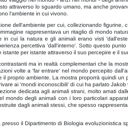
 visto attraverso lo sguardo umano, ma anche provan
no l'ambiente in cui vivono.
one dell’ambiente per cui, collezionando figurine, c
i immagine rappresentava un ritaglio di mondo natura
in cui la natura e gli animali erano visti 'dall’ester
erienza percettiva 'dall’interno'. Sotto questo punto 
stante per istante attraverso il suo percepire e il su
 contrastanti ma in realtà complementari che la mo
lazioni volte a 'far entrare' nel mondo percepito dall
e il proprio ambiente. La mostra proporrà quindi un pe
rivare ai 'mondi inconoscibili' di cui ha parlato Jako
one dedicata agli animali strani, molto amati dalle
l mondo degli animali con i loro particolari apparati
truite dagli animali stessi, che spesso rappresentano
ca presso il Dipartimento di Biologia evoluzionistica s