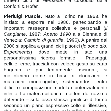
L’intero ciclo di
Herbarium
è
custodito dalla
Conforti & Hofer.
Pierluigi Pusole.
Nato a Torino nel 1963, ha
iniziato a esporre nel 1986, partecipando a
importanti rassegne collettive e personali (
Il
Cangiante
, 1987;
Aperto 1990
alla Biennale di
Venezia;
Cambio di guardia
, 1996). A partire dal
2000 si applica a grandi cicli pittorici (
Io sono dio
,
Experiments
) dove mette in atto una
personalissima ricerca formale. Paesaggi,
cellule, erbe, tracciati con veloce gesto su carta
bagnata e poi lentamente asciugati, si
moltiplicano come in base a clonazioni e
mutazioni morfologiche, sistemandosi entro
dittici o composizioni modulari potenzialmente
infinite. La materia pittorica - nei toni del rosso o
del verde – si fa essa stessa genitrice di forme
secondo un piano espressivo colto e riflessivo,