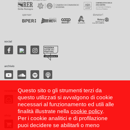
social
archivio
Questo sito o gli strumenti terzi da
newsletter
questo utilizzati si avvalgono di cookie
necessari al funzionamento ed utili alle
finalità illustrate nella
cookie policy
.
shop
Per i cookie analitici e di profilazione
puoi decidere se abilitarli o meno