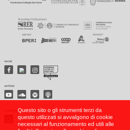
social
archivio
Questo sito o gli strumenti terzi da
newsletter
questo utilizzati si avvalgono di cookie
necessari al funzionamento ed utili alle