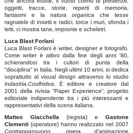
che ancora esiste, il vuoto colmo di presenze,
oggetti, tracce, storie, reperti di memoria,
fantasmi e la
natura organica
che tesse
ragnatele di insetti e radici, torce i muri, sfonda i
tetti, ci mostra tane, impronte e scheletri.
Luca Blast Forlani
Luca Blast Forlani è writer, designer e fotografo.
Come writer è attivo dalla fine degli anni ’80,
schierandosi tra i cultori di punta della
"disciplina" in Italia. Negli ultimi 10 anni, si dedica
soprattutto al visual design attraverso lo studio
Indastria.Coolhidea
. È editore e creatore dal
2001 della rivista “Paper Experience”, progetto
editoriale indipendente tra i più interessanti e
rappresentativi della scena italiana.
Matteo Giacchella
(regista) e
Gastone
Clementi
(operatore) hanno realizzato nel 2007
Contrappassuono
, opera d’animazione