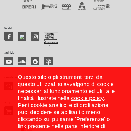
social
archivio
Questo sito o gli strumenti terzi da
newsletter
questo utilizzati si avvalgono di cookie
necessari al funzionamento ed utili alle
finalità illustrate nella
cookie policy
.
shop
Per i cookie analitici e di profilazione
puoi decidere se abilitarli o meno
cliccando sul pulsante 'Preferenze' o il
link presente nella parte inferiore di