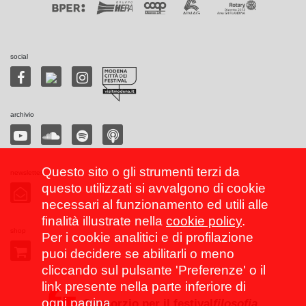
social
archivio
Questo sito o gli strumenti terzi da
newsletter
questo utilizzati si avvalgono di cookie
necessari al funzionamento ed utili alle
finalità illustrate nella
cookie policy
.
shop
Per i cookie analitici e di profilazione
puoi decidere se abilitarli o meno
cliccando sul pulsante 'Preferenze' o il
link presente nella parte inferiore di
ogni pagina.
Consorzio per il festival
filosofia