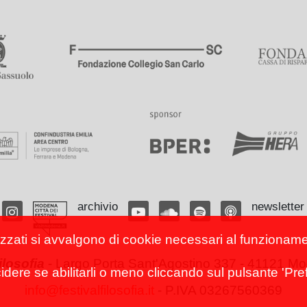
archivio
newsletter
izzati si avvalgono di cookie necessari al funzionamento
filosofia
-
Largo Porta Sant'Agostino 337 - 41121 Mod
cidere se abilitarli o meno cliccando sul pulsante 'Pref
info@festivalfilosofia.it
- P.IVA 03267560369