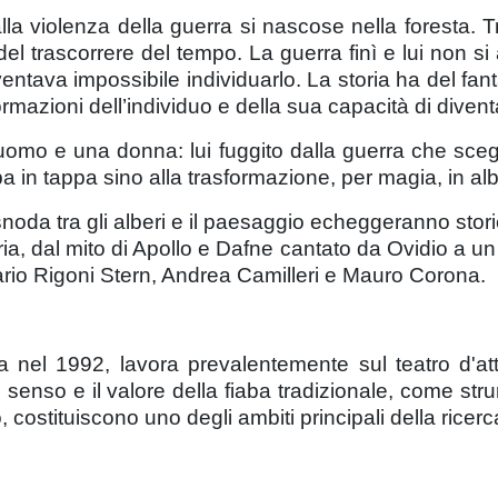
a violenza della guerra si nascose nella foresta. Tras
l trascorrere del tempo. La guerra finì e lui non si a
entava impossibile individuarlo. La storia ha del f
rmazioni dell’individuo e della sua capacità di diventa
mo e una donna: lui fuggito dalla guerra che scegli
 in tappa sino alla trasformazione, per magia, in alb
snoda tra gli alberi e il paesaggio echeggeranno stor
ria, dal mito di Apollo e Dafne cantato da Ovidio a un r
e Mario Rigoni Stern, Andrea Camilleri e Mauro Corona.
ita nel 1992, lavora prevalentemente sul teatro d'at
 Il senso e il valore della fiaba tradizionale, come 
, costituiscono uno degli ambiti principali della rice