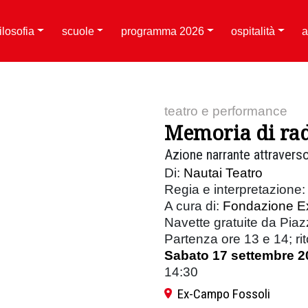
filosofia
scuole
programma 2026
ospitalità
a
teatro e performance
Memoria di ra
Azione narrante attraverso
Di:
Nautai Teatro
Regia e interpretazione:
A cura di:
Fondazione E
Navette gratuite da Piazz
Partenza ore 13 e 14; ri
Sabato 17 settembre 2
14:30
Ex-Campo Fossoli