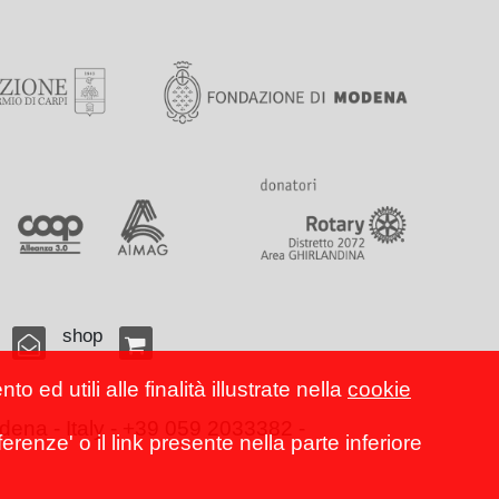
shop
 ed utili alle finalità illustrate nella
cookie
ena - Italy - +39 059 2033382 -
erenze' o il link presente nella parte inferiore