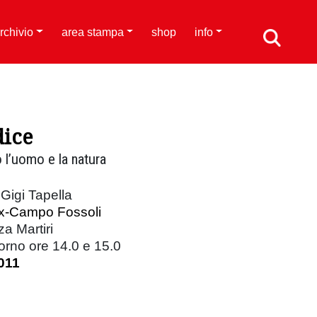
rchivio
area stampa
shop
info
dice
 l’uomo e la natura
 Gigi Tapella
x-Campo Fossoli
a Martiri
torno ore 14.0 e 15.0
011