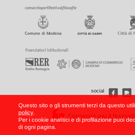
social
Questo sito o gli strumenti terzi da questo util
policy
.
Consorzio per il festival
Per i cookie analitici e di profilazione puoi de
di ogni pagina.