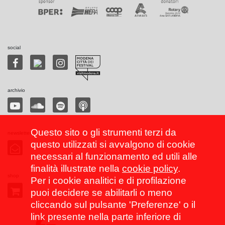
social
archivio
Questo sito o gli strumenti terzi da
newsletter
questo utilizzati si avvalgono di cookie
necessari al funzionamento ed utili alle
finalità illustrate nella
cookie policy
.
shop
Per i cookie analitici e di profilazione
puoi decidere se abilitarli o meno
cliccando sul pulsante 'Preferenze' o il
link presente nella parte inferiore di