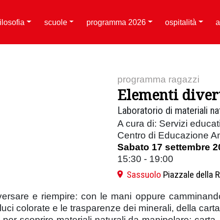
filosofia
scuole
programma 2026
ospitalità
a
programma ragazzi
Elementi diver
Laboratorio di materiali na
A cura di: Servizi educati
Centro di Educazione Am
Sabato 17 settembre 2
15:30 - 19:00
Sassuolo
Piazzale della 
, versare e riempire: con le mani oppure camminando 
e luci colorate e le trasparenze dei minerali, della cart
i per scoprire materiali naturali da manipolare: carta