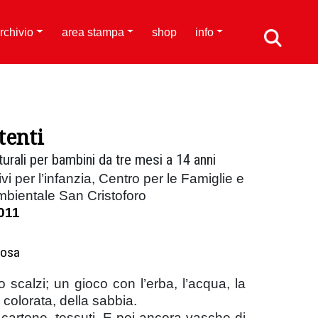
rchivio
area stampa
shop
info
tenti
turali per bambini da tre mesi a 14 anni
vi per l’infanzia, Centro per le Famiglie e
bientale San Cristoforo
011
Rosa
scalzi; un gioco con l’erba, l’acqua, la
a colorata, della sabbia.
, cartone, tessuti. E poi ancora vasche di