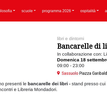
filosofia
scuole
programma 2026
ospitalità
a
libri e dintorni
Bancarelle di li
In collaborazione con: Li
Domenica 18 settembr
09:00 - 23:00
Sassuolo
Piazza Garibald
no presenti le
bancarelle dei libri -
stand presso cui so
Incontri e Libreria Mondadori.