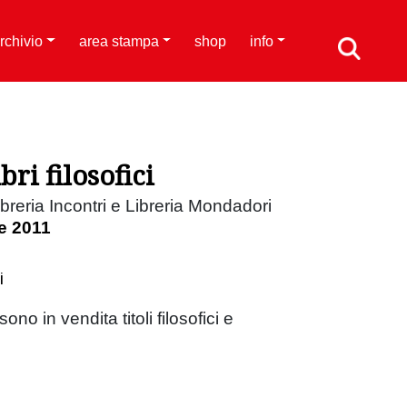
rchivio
area stampa
shop
info
bri filosofici
breria Incontri e Libreria Mondadori
e 2011
i
no in vendita titoli filosofici e