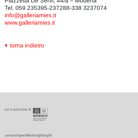
Piazzetta Dè Servi, 44/a – Modena
Tel. 059 235395-237288-338 3237074
info@galleriamies.it
www.galleriamies.it
torna indietro