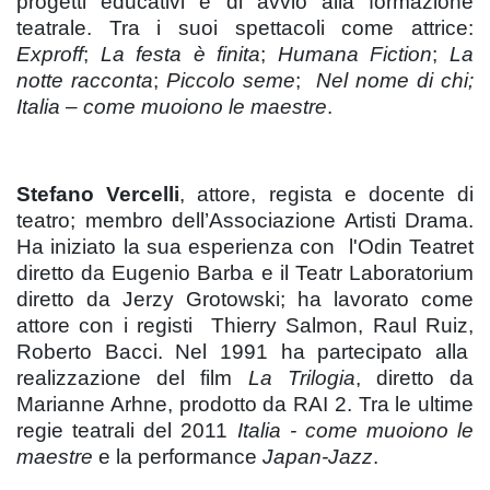
progetti educativi e di avvio alla formazione
teatrale. Tra i suoi spettacoli come attrice:
Exproff
;
La festa è finita
;
Humana Fiction
;
La
notte racconta
;
Piccolo seme
;
Nel nome di chi;
Italia – come muoiono le maestre
.
Stefano Vercelli
, attore, regista e docente di
teatro; membro dell’Associazione Artisti Drama.
Ha iniziato la sua esperienza con l'Odin Teatret
diretto da Eugenio Barba e il Teatr Laboratorium
diretto da Jerzy Grotowski; ha lavorato come
attore con i registi Thierry Salmon, Raul Ruiz,
Roberto Bacci. Nel 1991 ha partecipato alla
realizzazione del film
La Trilogia
, diretto da
Marianne Arhne, prodotto da RAI 2. Tra le ultime
regie teatrali del 2011
Italia - come muoiono le
maestre
e la performance
Japan-Jazz
.