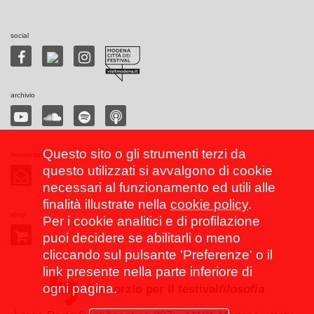
social
archivio
Questo sito o gli strumenti terzi da
newsletter
questo utilizzati si avvalgono di cookie
necessari al funzionamento ed utili alle
finalità illustrate nella
cookie policy
.
shop
Per i cookie analitici e di profilazione
puoi decidere se abilitarli o meno
cliccando sul pulsante 'Preferenze' o il
link presente nella parte inferiore di
ogni pagina.
Consorzio per il festival
filosofia