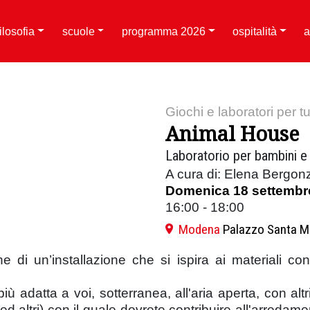
filosofia
scuole
programma 2026
ospitalità
a
Giochi e laboratori per tut
Animal House
Laboratorio per bambini e 
A cura di: Elena Bergonz
Domenica 18 settembr
16:00 - 18:00
Modena
Palazzo Santa M
e di un’installazione che si ispira ai materiali con
adatta a voi, sotterranea, all'aria aperta, con altri a
ili ed altri) con il quale dovrete contribuire all'arred