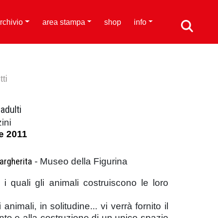
rchivio
area stampa
shop
info
ti
adulti
ini
e 2011
argherita
- Museo della Figurina
 i quali gli animali costruiscono le loro
nimali, in solitudine... vi verrà fornito il
amento e alla costruzione di un unico spazio