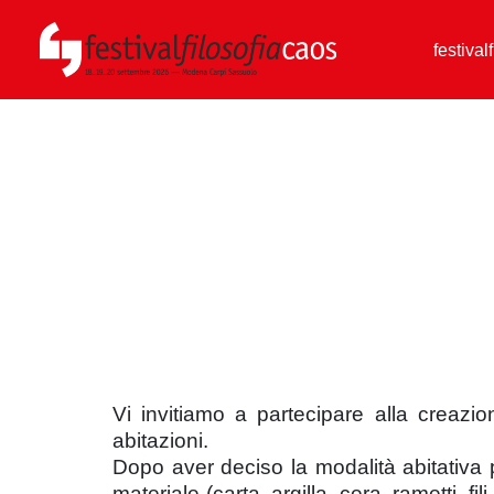
festival
Vi invitiamo a partecipare alla creazion
abitazioni.
Dopo aver deciso la modalità abitativa più 
materiale (carta, argilla, cera, rametti, f