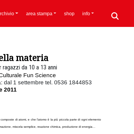
rchivio
area stampa
shop
info
ella materia
r ragazzi da 10 a 13 anni
Culturale Fun Science
a: dal 1 settembre tel. 0536 1844853
e 2011
no composte di atomi, e che l’atomo è la più piccola parte di ogni elemento
sublimazione, miscela semplice, reazione chimica, produzione di energia…