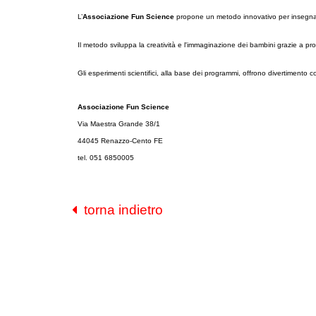
L’
Associazione
Fun Science
propone un metodo innovativo per insegnare 
Il metodo sviluppa la creatività e l'immaginazione dei bambini grazie a pro
Gli esperimenti scientifici, alla base dei programmi, offrono divertimento 
Associazione Fun Science
Via Maestra Grande 38/1
44045 Renazzo-Cento FE
tel. 051 6850005
torna indietro