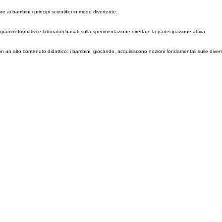
ai bambini i principi scientifici in modo divertente.
grammi formativi e laboratori basati sulla sperimentazione diretta e la partecipazione attiva.
con un alto contenuto didattico: i bambini, giocando, acquisiscono nozioni fondamentali sulle diverse