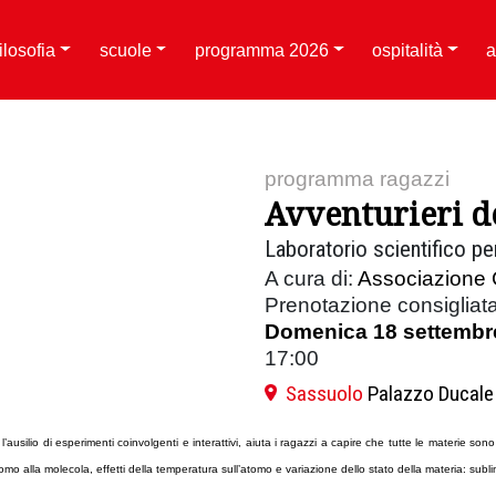
filosofia
scuole
programma 2026
ospitalità
a
programma ragazzi
Avventurieri d
Laboratorio scientifico pe
A cura di:
Associazione 
Prenotazione consigliat
Domenica 18 settembr
17:00
Sassuolo
Palazzo Ducale
ausilio di esperimenti coinvolgenti e interattivi, aiuta i ragazzi a capire che tutte le materie so
’atomo alla molecola, effetti della temperatura sull’atomo e variazione dello stato della materia: 