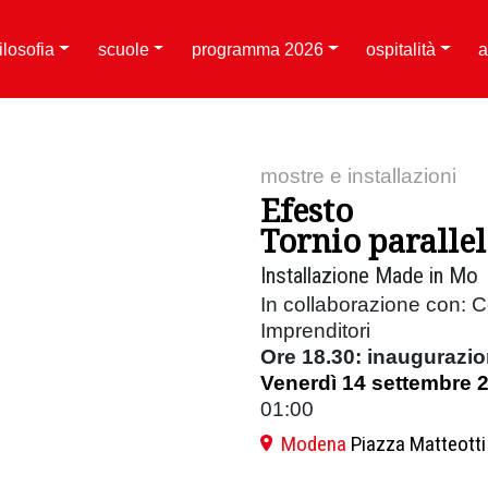
filosofia
scuole
programma 2026
ospitalità
a
mostre e installazioni
Efesto
Tornio parallel
Installazione Made in Mo
In collaborazione con: 
Imprenditori
Ore 18.30: inaugurazi
Venerdì 14 settembre 
01:00
Modena
Piazza Matteotti