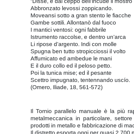
“Disse, e dal ceppo dell’incude il mostro
Abbronzato levossi zoppicando.
Moveansi sotto a gran stento le fiacche
Gambe sottili. Allontanò dal fuoco
I mantici ventosi: ogni fabbrile
Istrumento raccolse, e dentro un’arca
Li ripose d’argento. Indi con molle
Spugna ben tutto stropicciossi il volto
Affumicato ed ambedue le mani
E il duro collo ed il peloso petto.
Poi la tunica mise; ed il pesante
Scettro impugnato, tentennando uscío.
(Omero, Iliade, 18, 561-572)
Il Tornio parallelo manuale è la più ra
metalmeccanica in particolare, settor
prodotti in metallo e fabbricazione di m
Il distretto esporta oggi per quasi 2.700 m