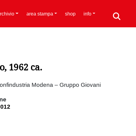
rchivio
area stampa
shop
info
o, 1962 ca.
Confindustria Modena – Gruppo Giovani
one
2012