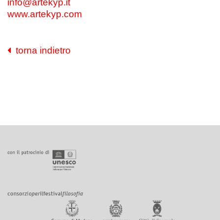
info@artekyp.it
www.artekyp.com
torna indietro