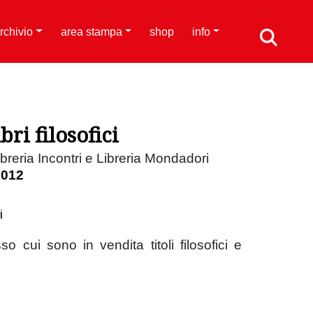
rchivio
area stampa
shop
info
bri filosofici
breria Incontri e Libreria Mondadori
2012
i
o cui sono in vendita titoli filosofici e