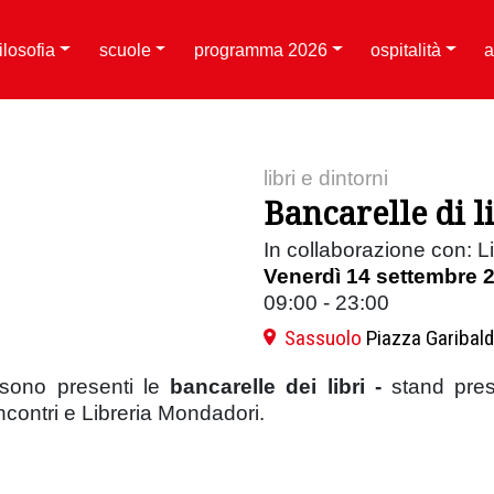
filosofia
scuole
programma 2026
ospitalità
a
libri e dintorni
Bancarelle di li
In collaborazione con: Li
Venerdì 14 settembre 
09:00 - 23:00
Sassuolo
Piazza Garibald
 sono presenti le
bancarelle dei libri -
stand press
Incontri e Libreria Mondadori.