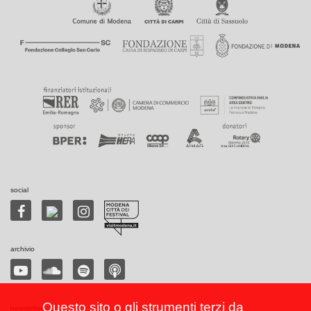
social
archivio
Questo sito o gli strumenti terzi da
newsletter