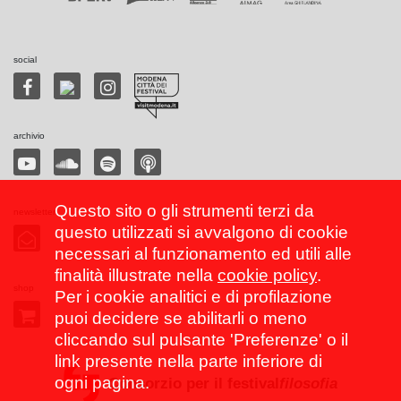
social
archivio
Questo sito o gli strumenti terzi da
newsletter
questo utilizzati si avvalgono di cookie
necessari al funzionamento ed utili alle
finalità illustrate nella
cookie policy
.
shop
Per i cookie analitici e di profilazione
puoi decidere se abilitarli o meno
cliccando sul pulsante 'Preferenze' o il
link presente nella parte inferiore di
ogni pagina.
Consorzio per il festival
filosofia