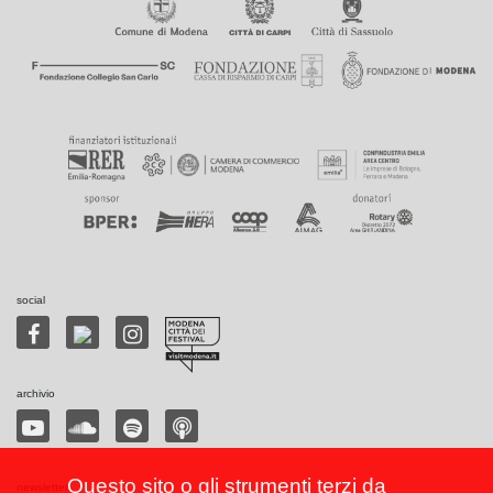
social
archivio
Questo sito o gli strumenti terzi da
newsletter