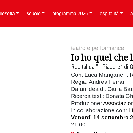
filosofia
scuole
programma 2026
ospitalità
a
teatro e performance
Io ho quel che
Recital da “Il Piacere” di 
Con: Luca Manganelli, R
Regia: Andrea Ferrari
Da un’idea di: Giulia Ba
Ricerca testi: Donata G
Produzione:
Associazion
In collaborazione con:
L
Venerdì 14 settembre 
21:00