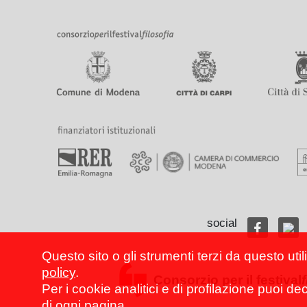
social
Questo sito o gli strumenti terzi da questo util
policy
.
Consorzio per il festival
Per i cookie analitici e di profilazione puoi de
di ogni pagina.