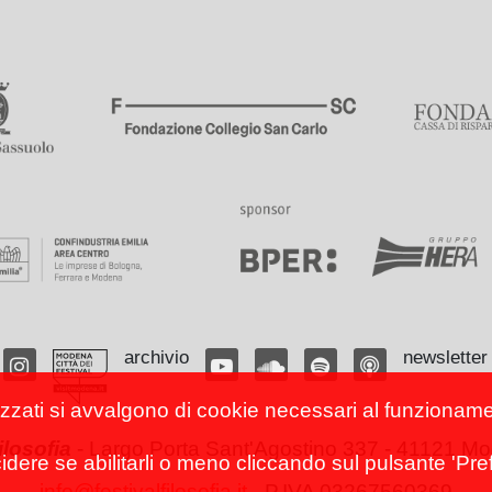
archivio
newsletter
izzati si avvalgono di cookie necessari al funzionamento
filosofia
-
Largo Porta Sant'Agostino 337 - 41121 Mod
cidere se abilitarli o meno cliccando sul pulsante 'Pref
info@festivalfilosofia.it
- P.IVA 03267560369