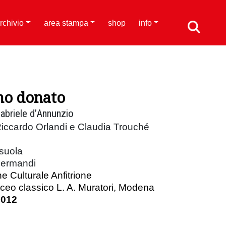
rchivio
area stampa
shop
info
 ho donato
Gabriele d’Annunzio
iccardo Orlandi e Claudia Trouché
rsuola
hermandi
e Culturale Anfitrione
iceo classico L. A. Muratori, Modena
2012