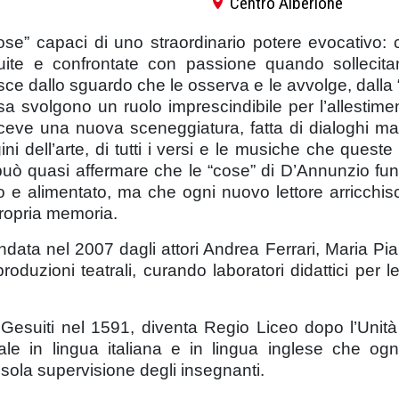
Centro Alberione
ose” capaci di uno straordinario potere evocativo:
guite e confrontate con passione quando solleci
asce dallo sguardo che le osserva e le avvolge, dall
 svolgono un ruolo imprescindibile per l’allestimen
ve una nuova sceneggiatura, fatta di dialoghi ma an
gini dell’arte, di tutti i versi e le musiche che que
può quasi affermare che le “cose” di D’Annunzio funz
 e alimentato, ma che ogni nuovo lettore arricchisc
 propria memoria.
ndata nel 2007 dagli attori Andrea Ferrari, Maria Pi
zioni teatrali, curando laboratori didattici per le s
Gesuiti nel 1591, diventa Regio Liceo dopo l’Unità d
rale in lingua italiana e in lingua inglese che ogni
a sola supervisione degli insegnanti.