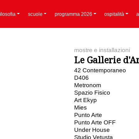
filosofia
scuole
programma 2026
ospitalità
a
mostre e installazioni
Le Gallerie d'Ar
42 Contemporaneo
D406
Metronom
Spazio Fisico
Art Ekyp
Mies
Punto Arte
Punto Arte OFF
Under House
Studio Vetusta