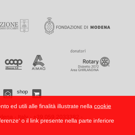
shop
 ed utili alle finalità illustrate nella
cookie
ena - Italy - +39 059 2033382 -
erenze' o il link presente nella parte inferiore