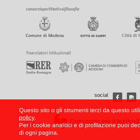
social
Questo sito o gli strumenti terzi da questo util
policy
.
Consorzio per il festival
Per i cookie analitici e di profilazione puoi de
di ogni pagina.