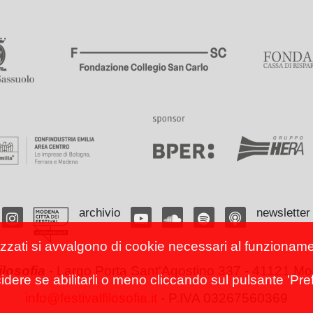
archivio
newsletter
izzati si avvalgono di cookie necessari al funzionamento
filosofia
-
Largo Porta Sant'Agostino 337 - 41121 Mod
cidere se abilitarli o meno cliccando sul pulsante 'Pref
info@festivalfilosofia.it
- P.IVA 03267560369