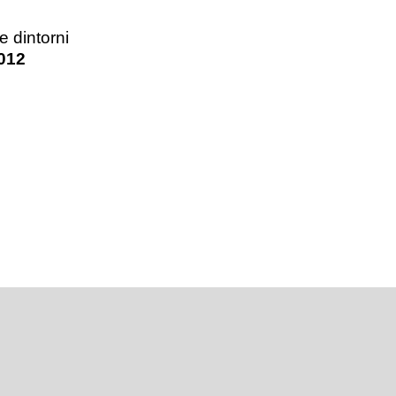
 dintorni
012