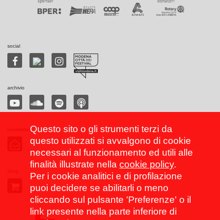
social
archivio
Questo sito o gli strumenti terzi da
newsletter
questo utilizzati si avvalgono di cookie
necessari al funzionamento ed utili alle
finalità illustrate nella
cookie policy
.
shop
Per i cookie analitici e di profilazione
puoi decidere se abilitarli o meno
cliccando sul pulsante 'Preferenze' o il
link presente nella parte inferiore di