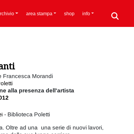
rchivio
area stampa
shop
info
anti
i e Francesca Morandi
oletti
e alla presenza dell'artista
012
ei
- Biblioteca Poletti
a. Oltre ad una una serie di nuovi lavori,