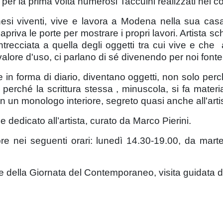
i per la prima volta numerosi Taccuini realizzati nel c
nesi viventi, vive e lavora a Modena nella sua casa
iva le porte per mostrare i propri lavori. Artista sch
 intrecciata a quella degli oggetti tra cui vive e che
le valore d'uso, ci parlano di sé divenendo per noi fo
e in forma di diario, diventano oggetti, non solo perc
ché la scrittura stessa , minuscola, si fa materia, 
, in un monologo interiore, segreto quasi anche all'arti
edicato all’artista, curato da Marco Pierini.
e nei seguenti orari: lunedì 14.30-19.00, da marte
 della Giornata del Contemporaneo, visita guidata del