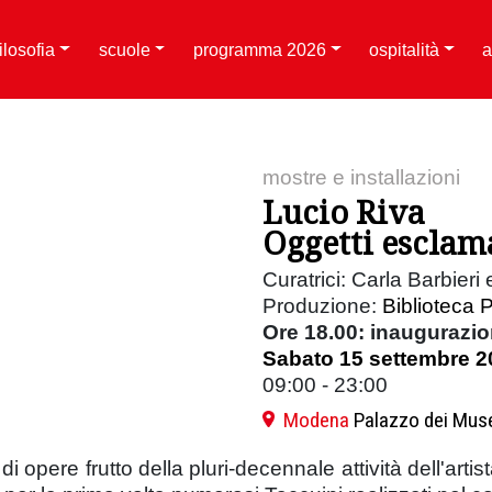
filosofia
scuole
programma 2026
ospitalità
a
mostre e installazioni
Lucio Riva
Oggetti esclam
Curatrici: Carla Barbier
Produzione:
Biblioteca P
Ore 18.00: inaugurazion
Sabato 15 settembre 2
09:00 - 23:00
Modena
Palazzo dei Mus
opere frutto della pluri-decennale attività dell'artist