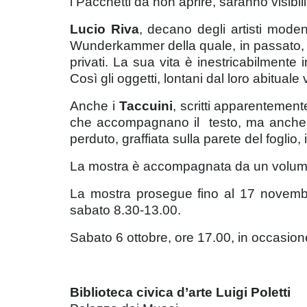
i Pacchetti da non aprire, saranno visibil
Lucio Riva
, decano degli artisti mode
Wunderkammer della quale, in passato, apr
privati. La sua vita è inestricabilmente
Così gli oggetti, lontani dal loro abitua
Anche i
Taccuini
, scritti apparentement
che accompagnano il testo, ma anche per
perduto, graffiata sulla parete del foglio
La mostra è accompagnata da un volume d
La mostra prosegue fino al 17 novembr
sabato 8.30-13.00.
Sabato 6 ottobre, ore 17.00, in occasione
Biblioteca civica d’arte Luigi Poletti