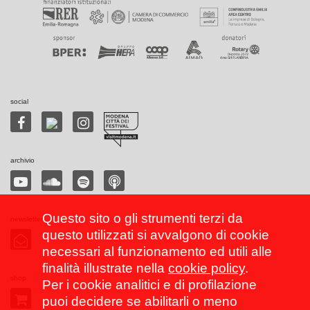
social
archivio
Questo sito o gli strumenti terzi da
newsletter
questo utilizzati si avvalgono di cookie
necessari al funzionamento ed utili alle
finalità illustrate nella
cookie policy
.
shop
Per i cookie analitici e di profilazione
puoi decidere se abilitarli o meno