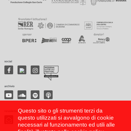
social
archivio
Questo sito o gli strumenti terzi da
newsletter
questo utilizzati si avvalgono di cookie
necessari al funzionamento ed utili alle