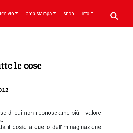
rchivio
area stampa
shop
info
tte le cose
012
e di cui non riconosciamo più il valore,
a.
ceda il posto a quello dell'immaginazione,