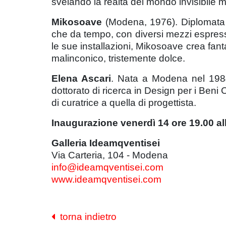
svelando la realtà del mondo invisibile mol
Mikosoave
(Modena, 1976). Diplomata 
che da tempo, con diversi mezzi espressi
le sue installazioni, Mikosoave crea fanta
malinconico, tristemente dolce.
Elena Ascari
. Nata a Modena nel 1984,
dottorato di ricerca in Design per i Beni C
di curatrice a quella di progettista.
Inaugurazione venerdì 14 ore 19.00 all
Galleria Ideamqventisei
Via Carteria, 104 - Modena
info@ideamqventisei.com
www.ideamqventisei.com
torna indietro