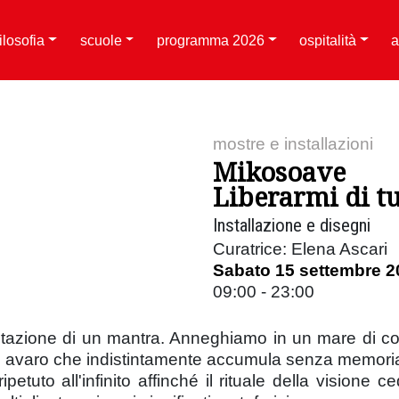
filosofia
scuole
programma 2026
ospitalità
a
mostre e installazioni
Mikosoave
Liberarmi di tu
Installazione e disegni
Curatrice: Elena Ascari
Sabato 15 settembre 2
09:00 - 23:00
entazione di un mantra. Anneghiamo in un mare di cos
vere avaro che indistintamente accumula senza memori
petuto all'infinito affinché il rituale della visione 