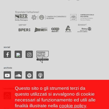
social
archivio
Questo sito o gli strumenti terzi da
newsletter
questo utilizzati si avvalgono di cookie
necessari al funzionamento ed utili alle
finalità illustrate nella
cookie policy
.