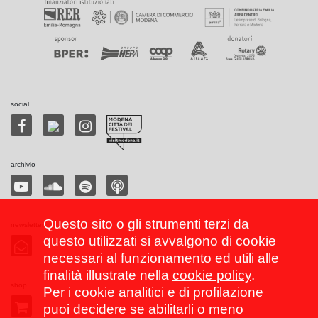
social
archivio
Questo sito o gli strumenti terzi da
newsletter
questo utilizzati si avvalgono di cookie
necessari al funzionamento ed utili alle
finalità illustrate nella
cookie policy
.
shop
Per i cookie analitici e di profilazione
puoi decidere se abilitarli o meno