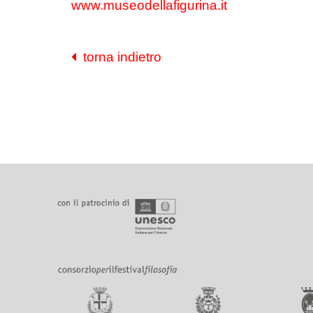
www.museodellafigurina.it
torna indietro