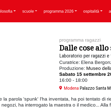
filosofia
scuole
programma 2026
ospitalità
a
programma ragazzi
Dalle cose allo
Laboratorio per ragazzi e 
Curatrice: Elena Bergonz
Produzione:
Museo della
Sabato 15 settembre 2
16:00 - 18:00
Modena
Palazzo Santa M
la parola 'spunk' l'ha inventata, ha poi tentato di ri
 negozi, ha interrogato la maestra o il medico... Alla 