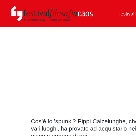
festival
Cos'è lo 'spunk'? Pippi Calzelunghe, che 
vari luoghi, ha provato ad acquistarlo nei
piace a ognuno di noi.