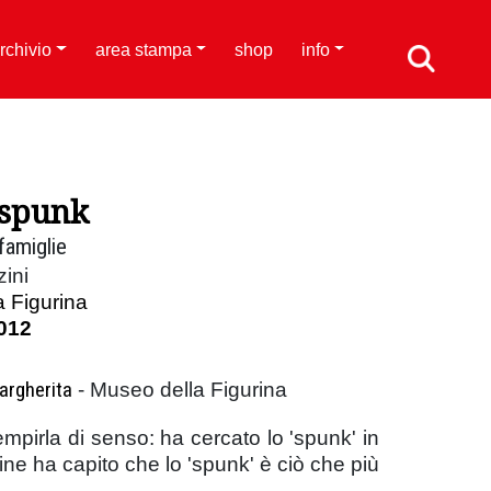
rchivio
area stampa
shop
info
 spunk
famiglie
ini
 Figurina
012
argherita
- Museo della Figurina
empirla di senso: ha cercato lo 'spunk' in
fine ha capito che lo 'spunk' è ciò che più