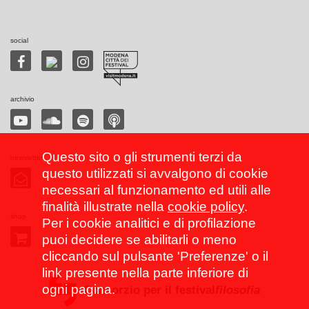
social
archivio
Questo sito o gli strumenti terzi da
newsletter
questo utilizzati si avvalgono di cookie
necessari al funzionamento ed utili alle
finalità illustrate nella
cookie policy
.
shop
Per i cookie analitici e di profilazione
puoi decidere se abilitarli o meno
cliccando sul pulsante 'Preferenze' o il
link presente nella parte inferiore di
ogni pagina.
Consorzio per il festival
filosofia