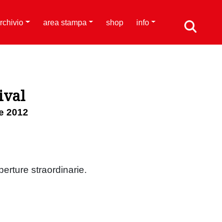
rchivio
area stampa
shop
info
ival
e 2012
.
perture straordinarie.