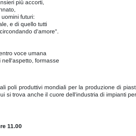
ensieri più accorti,
annato,
uomini futuri:
e, e di quello tutti
e circondando d'amore".
 dentro voce umana
i nell'aspetto, formasse
ali poli produttivi mondiali per la produzione di piast
i si trova anche il cuore dell’industria di impianti p
re 11.00