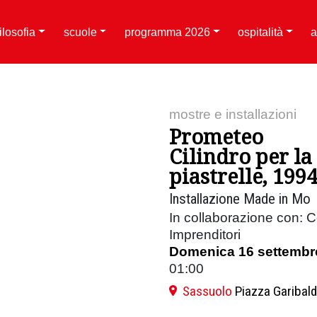
filosofia
scuole
programma 2026
ospitalità
a
mostre e installazioni
Prometeo
Cilindro per la
piastrelle, 199
Installazione Made in Mo
In collaborazione con: 
Imprenditori
Domenica 16 settembr
01:00
Sassuolo
Piazza Garibald