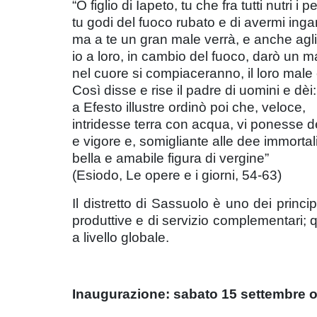
“O figlio di Iapeto, tu che fra tutti nutri i p
tu godi del fuoco rubato e di avermi ing
ma a te un gran male verrà, e anche agli 
io a loro, in cambio del fuoco, darò un mal
nel cuore si compiaceranno, il loro mal
Così disse e rise il padre di uomini e dèi:
a Efesto illustre ordinò poi che, veloce,
intridesse terra con acqua, vi ponesse
e vigore e, somigliante alle dee immortal
bella e amabile figura di vergine”
(Esiodo, Le opere e i giorni, 54-63)
Il distretto di Sassuolo è uno dei princip
produttive e di servizio complementari; qu
a livello globale.
Inaugurazione: sabato 15 settembre o