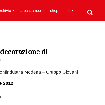
rchivio
area stampa
shop
info
 decorazione di
4
Confindustria Modena – Gruppo Giovani
e 2012
i