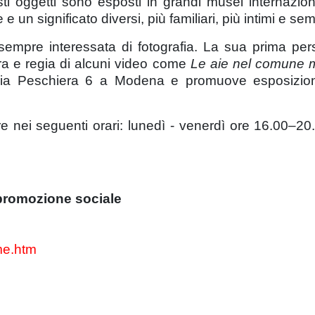
uesti oggetti sono esposti in grandi musei internazion
 e un significato diversi, più familiari, più intimi e s
è sempre interessata di fotografia. La sua prima pe
ura e regia di alcuni video come
Le aie nel comune 
via Peschiera 6 a Modena e promuove esposizioni
e nei seguenti orari: lunedì - venerdì ore 16.00–2
 promozione sociale
me.htm