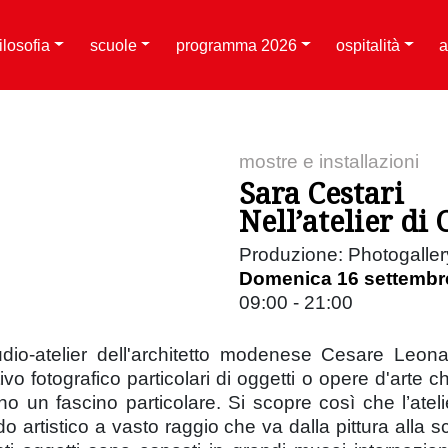
filosofia
scuole
programma 2026
ospitalità
a
mostre e installazioni
Sara Cestari
Nell’atelier di
Produzione: Photogaller
Domenica 16 settembr
09:00 - 21:00
tudio-atelier dell'architetto modenese Cesare Leona
ttivo fotografico particolari di oggetti o opere d'art
no un fascino particolare. Si scopre così che l’ateli
o artistico a vasto raggio che va dalla pittura alla scu