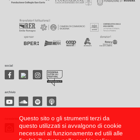
social
archivio
Questo sito o gli strumenti terzi da
newsletter
questo utilizzati si avvalgono di cookie
necessari al funzionamento ed utili alle