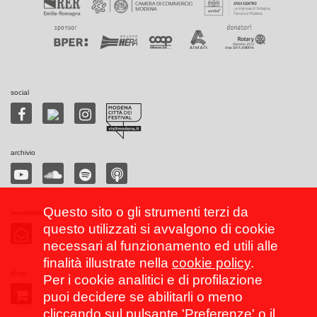
social
archivio
Questo sito o gli strumenti terzi da
newsletter
questo utilizzati si avvalgono di cookie
necessari al funzionamento ed utili alle
finalità illustrate nella
cookie policy
.
shop
Per i cookie analitici e di profilazione
puoi decidere se abilitarli o meno
cliccando sul pulsante 'Preferenze' o il