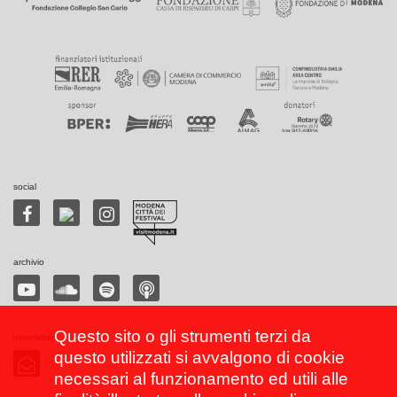
social
archivio
Questo sito o gli strumenti terzi da
newsletter
questo utilizzati si avvalgono di cookie
necessari al funzionamento ed utili alle