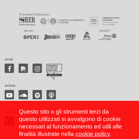
social
archivio
Questo sito o gli strumenti terzi da
newsletter
questo utilizzati si avvalgono di cookie
necessari al funzionamento ed utili alle
finalità illustrate nella
cookie policy
.
shop