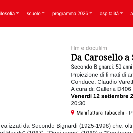
filosofia
scuole
programma 2026
ospitalità
a
film e docufilm
Da Carosello a
Secondo Bignardi: 50 anni 
Proiezione di filmati di 
Conduce: Claudio Varet
A cura di: Galleria D406 f
Venerdì 12 settembre 
20:30
Manifattura Tabacchi
- P
realizzati da Secondo Bignardi (1925-1998) che, olt
of Hearts" (1967), "Ogni regno" (1969) e “Sandrone,