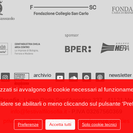
archivio
newsletter
izzati si avvalgono di cookie necessari al funzionamento
filosofia
-
Largo Porta Sant'Agostino 337 - 41121 Mod
cidere se abilitarli o meno cliccando sul pulsante 'Pref
info@festivalfilosofia.it
- P.IVA 03267560369
privacy policy
-
cookie policy
-
preferenze cookies
Preferenze
Accetta tutti
Solo cookie tecnici