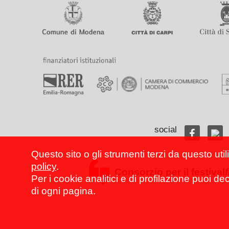
social
Questo sito o gli strumenti terzi da questo util
policy
.
Consorzio per il festival
Per i cookie analitici e di profilazione puoi de
di ogni pagina.