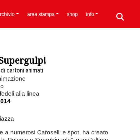
rchivio
area stampa
shop
info
 Supergulp!
di cartoni animati
animazione
to
edeli alla linea
2014
iazza
re a numerosi Caroselli e spot, ha creato
 la Pulonia e Sgorghiguelo”, quest’ultimo