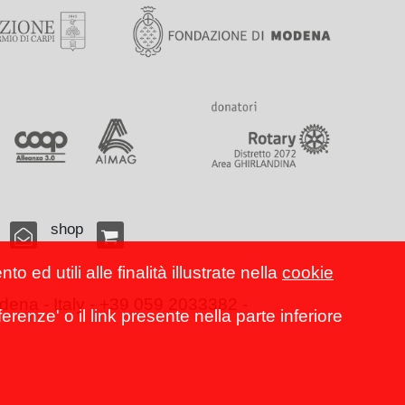
shop
 ed utili alle finalità illustrate nella
cookie
ena - Italy - +39 059 2033382 -
erenze' o il link presente nella parte inferiore