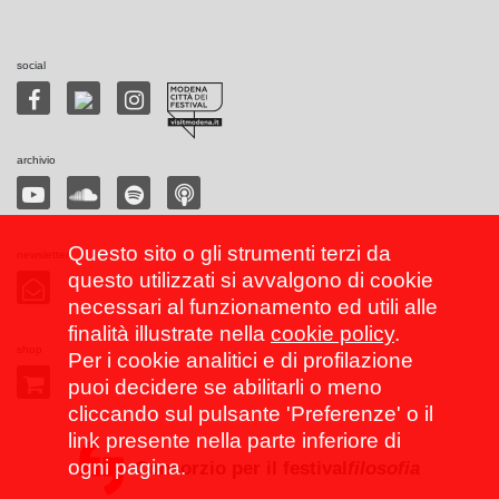
social
archivio
Questo sito o gli strumenti terzi da
newsletter
questo utilizzati si avvalgono di cookie
necessari al funzionamento ed utili alle
finalità illustrate nella
cookie policy
.
shop
Per i cookie analitici e di profilazione
puoi decidere se abilitarli o meno
cliccando sul pulsante 'Preferenze' o il
link presente nella parte inferiore di
ogni pagina.
Consorzio per il festival
filosofia