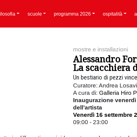
filosofia
scuole
programma 2026
ospitalità
a
mostre e installazioni
Alessandro Fo
La scacchiera 
Un bestiario di pezzi vince
Curatore: Andrea Losav
A cura di:
Galleria Hiro 
Inaugurazione venerdì 
dell’artista
Venerdì 16 settembre 
09:00 - 23:00