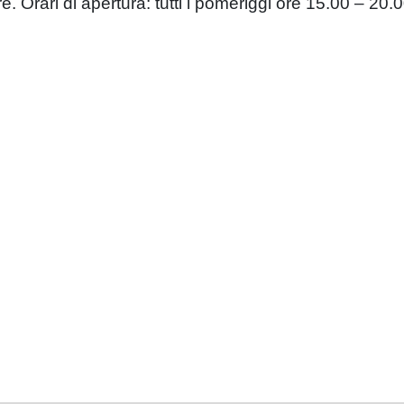
re. Orari di apertura: tutti i pomeriggi ore 15.00 – 20