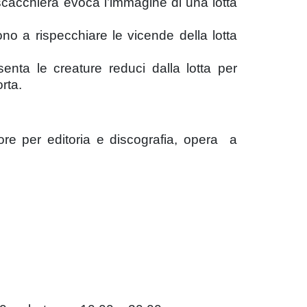
scacchiera evoca l’immagine di una lotta
no a rispecchiare le vicende della lotta
enta le creature reduci dalla lotta per
rta.
atore per editoria e discografia, opera a