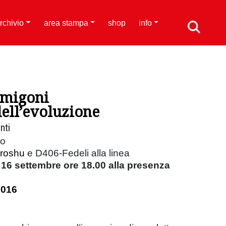
rchivio
area stampa
shop
info
rmigoni
dell’evoluzione
nti
io
Proshu
e D406-Fedeli alla linea
16 settembre ore 18.00 alla presenza
2016