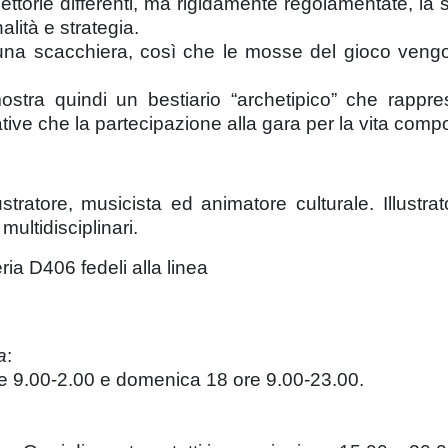
torie differenti, ma rigidamente regolamentate, la 
lità e strategia.
 una scacchiera, così che le mosse del gioco vengo
stra quindi un bestiario “archetipico” che rappres
ative che la partecipazione alla gara per la vita compo
ustratore, musicista ed animatore culturale. Illustr
ultidisciplinari.
eria D406 fedeli alla linea
a
:
re 9.00-2.00 e domenica 18 ore 9.00-23.00.