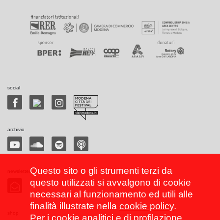
social
archivio
Questo sito o gli strumenti terzi da
newsletter
questo utilizzati si avvalgono di cookie
necessari al funzionamento ed utili alle
finalità illustrate nella
cookie policy
.
shop
Per i cookie analitici e di profilazione