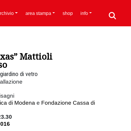
rchivio
area stampa
shop
info
xas” Mattioli
so
giardino di vetro
allazione
isagni
vica di Modena
e
Fondazione Cassa di
23.30
2016