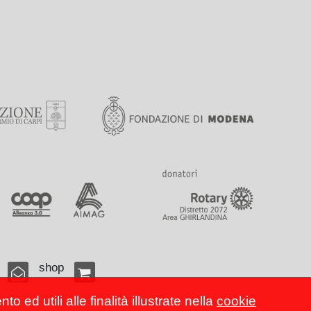
shop
 ed utili alle finalità illustrate nella
cookie