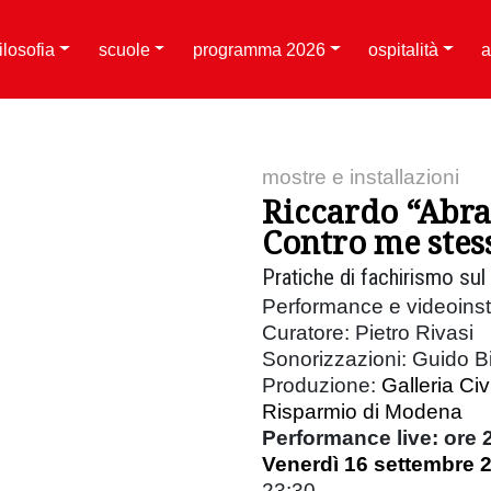
filosofia
scuole
programma 2026
ospitalità
a
mostre e installazioni
Riccardo “Abra
Contro me stes
Pratiche di fachirismo sul 
Performance e videoinst
Curatore: Pietro Rivasi
Sonorizzazioni: Guido B
Produzione:
Galleria Ci
Risparmio di Modena
Performance live: ore 
Venerdì 16 settembre 
23:30