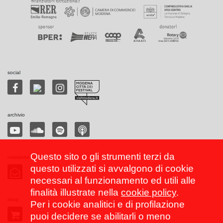
social
archivio
Questo sito o gli strumenti terzi da
newsletter
questo utilizzati si avvalgono di cookie
necessari al funzionamento ed utili alle
finalità illustrate nella
cookie policy
.
shop
Per i cookie analitici e di profilazione
puoi decidere se abilitarli o meno