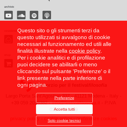
archivio
Questo sito o gli strumenti terzi da
newsletter
questo utilizzati si avvalgono di cookie
necessari al funzionamento ed utili alle
finalità illustrate nella
cookie policy
.
shop
Per i cookie analitici e di profilazione
puoi decidere se abilitarli o meno
cliccando sul pulsante 'Preferenze' o il
link presente nella parte inferiore di
ogni pagina.
Consorzio per il festival
filosofia
Largo Porta Sant'Agostino 337 - 41121 Modena - Italy -
Preferenze
+39 059 2033382 -
info@festivalfilosofia.it
- P.IVA
Accetta tutti
03267560369
privacy policy
-
cookie policy
-
preferenze cookies
Solo cookie tecnici